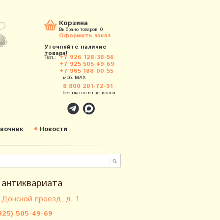
Корзина
Выбрано товаров:
0
Оформить заказ
Уточняйте наличие
товара!
Тел.:
+7 926 128-38-56
+7 925 505-49-69
+7 965 188-00-55
моб. MAX
8 800 201-72-91
бесплатно из регионов
вочник
Новости
 антиквариата
 Донской проезд, д. 1
925) 505-49-69