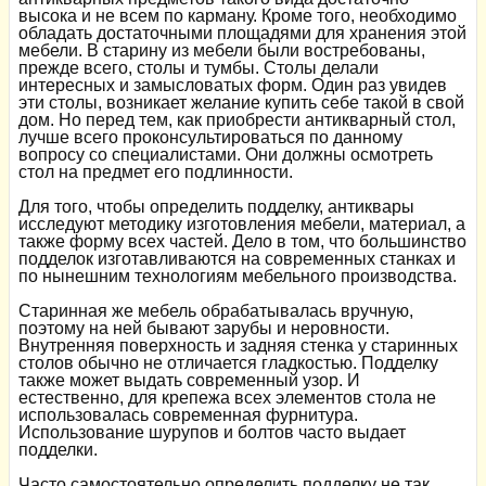
высока и не всем по карману. Кроме того, необходимо
обладать достаточными площадями для хранения этой
мебели. В старину из мебели были востребованы,
прежде всего, столы и тумбы. Столы делали
интересных и замысловатых форм. Один раз увидев
эти столы, возникает желание купить себе такой в свой
дом. Но перед тем, как приобрести антикварный стол,
лучше всего проконсультироваться по данному
вопросу со специалистами. Они должны осмотреть
стол на предмет его подлинности.
Для того, чтобы определить подделку, антиквары
исследуют методику изготовления мебели, материал, а
также форму всех частей. Дело в том, что большинство
подделок изготавливаются на современных станках и
по нынешним технологиям мебельного производства.
Старинная же мебель обрабатывалась вручную,
поэтому на ней бывают зарубы и неровности.
Внутренняя поверхность и задняя стенка у старинных
столов обычно не отличается гладкостью. Подделку
также может выдать современный узор. И
естественно, для крепежа всех элементов стола не
использовалась современная фурнитура.
Использование шурупов и болтов часто выдает
подделки.
Часто самостоятельно определить подделку не так