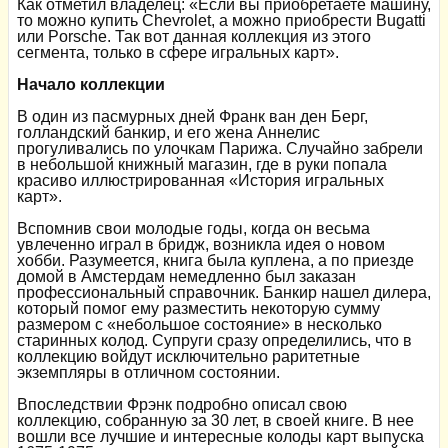
Как отметил владелец: «Если вы приобретаете машину,
то можно купить Chevrolet, а можно приобрести Bugatti
или Porsche. Так вот данная коллекция из этого
сегмента, только в сфере игральных карт».
Начало коллекции
В один из пасмурных дней Франк ван ден Берг,
голландский банкир, и его жена Аннелис
прогуливались по улочкам Парижа. Случайно забрели
в небольшой книжный магазин, где в руки попала
красиво иллюстрированная «История игральных
карт».
Вспомнив свои молодые годы, когда он весьма
увлеченно играл в бридж, возникла идея о новом
хобби. Разумеется, книга была куплена, а по приезде
домой в Амстердам немедленно был заказан
профессиональный справочник. Банкир нашел дилера,
который помог ему разместить некоторую сумму
размером с «небольшое состояние» в несколько
старинных колод. Супруги сразу определились, что в
коллекцию войдут исключительно раритетные
экземпляры в отличном состоянии.
Впоследствии Фрэнк подробно описал свою
коллекцию, собранную за 30 лет, в своей книге. В нее
вошли все лучшие и интересные колоды карт выпуска