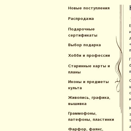
Новые поступления
Распродажа
Подарочные
сертификаты
Выбор подарка
Хобби и профессии
Старинные карты и
планы
Иконы и предметы
культа
Живопись, графика,
вышивка
Граммофоны,
патефоны, пластинки
Фарфор, фаянс,