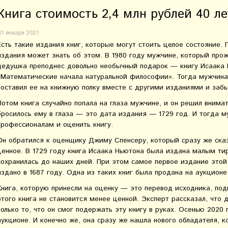
Книга стоимость 2,4 млн рублей 40 л
11 января 2021
Есть такие издания книг, которые могут стоить целое состояние.
издания может знать об этом. В 1980 году мужчине, который про
дедушка преподнес довольно необычный подарок — книгу Исаака
«Математические начала натуральной философии». Тогда мужчина 
поставил ее на книжную полку вместе с другими изданиями и забыл
Потом книга случайно попала на глаза мужчине, и он решил внимат
бросилось ему в глаза — это дата издания — 1729 год. И тогда 
профессионалам и оценить книгу.
Он обратился к оценщику Джиму Спенсеру, который сразу же сказ
ценное. В 1729 году книга Исаака Ньютона была издана малым ти
сохранилась до наших дней. При этом самое первое издание этой 
издано в 1687 году. Одна из таких книг была продана на аукционе
Книга, которую принесли на оценку — это перевод исходника, по
этого книга не становится менее ценной. Эксперт рассказал, что 
только то, что он смог подержать эту книгу в руках. Осенью 2020
аукционе. И конечно же, она сразу же нашла нового обладателя, к