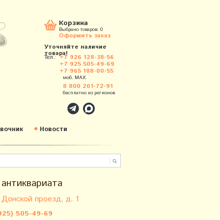
Корзина
Выбрано товаров:
0
Оформить заказ
Уточняйте наличие
товара!
Тел.:
+7 926 128-38-56
+7 925 505-49-69
+7 965 188-00-55
моб. MAX
8 800 201-72-91
бесплатно из регионов
вочник
Новости
 антиквариата
 Донской проезд, д. 1
925) 505-49-69