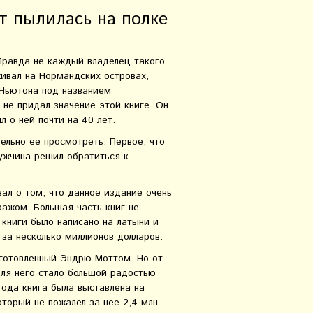
ет пылилась на полке
 Правда не каждый владелец такого
живал на Нормандских островах,
 Ньютона под названием
не придал значение этой книге. Он
 о ней почти на 40 лет.
ельно ее просмотреть. Первое, что
мужчина решил обратиться к
ал о том, что данное издание очень
ражом. Большая часть книг не
книги было написано на латыни и
 за несколько миллионов долларов.
дготовленный Эндрю Моттом. Но от
для него стало большой радостью
 года книга была выставлена на
оторый не пожалел за нее 2,4 млн