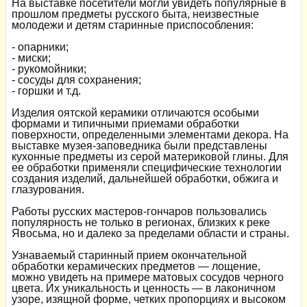
На выставке посетители могли увидеть популярные в
прошлом предметы русского быта, неизвестные
молодежи и детям старинные приспособления:
- опарники;
- миски;
- рукомойники;
- сосуды для сохранения;
- горшки и т.д.
Изделия оятской керамики отличаются особыми
формами и типичными приемами обработки
поверхности, определенными элементами декора. На
выставке музея-заповедника были представлены
кухонные предметы из серой материковой глины. Для
ее обработки применяли специфические технологии
создания изделий, дальнейшей обработки, обжига и
глазурования.
Работы русских мастеров-гончаров пользовались
популярность не только в регионах, близких к реке
Явосьма, но и далеко за пределами области и страны.
Узнаваемый старинный прием окончательной
обработки керамических предметов — лощение,
можно увидеть на примере матовых сосудов черного
цвета. Их уникальность и ценность — в лаконичном
узоре, изящной форме, четких пропорциях и высоком