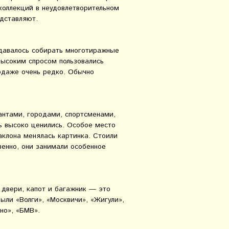
коллекций в неудовлетворительном
едставляют.
удавалось собирать многотиражные
высоким спросом пользовались
одаже очень редко. Обычно
антами, городами, спортсменами,
ь высоко ценились. Особое место
аклона менялась картинка. Стоили
венно, они занимали особенное
 двери, капот и багажник — это
ыли «Волги», «Москвичи», «Жигули»,
но», «БМВ».