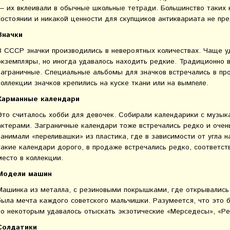
— их вклеивали в обычные школьные тетради. Большинство таких 
состоянии и никакой ценности для скупщиков антиквариата не пр
Значки
В СССР значки производились в невероятных количествах. Чаще 
экземпляры, но иногда удавалось находить редкие. Традиционно 
заграничные. Специальные альбомы для значков встречались в пр
коллекции значков крепились на куске ткани или на вымпеле.
Карманные календари
Это считалось хобби для девочек. Собирали календарики с музык
актерами. Заграничные календари тоже встречались редко и очен
занимали «переливашки» из пластика, где в зависимости от угла н
такие календари дорого, в продаже встречались редко, соответст
место в коллекции.
Модели машин
Машинка из металла, с резиновыми покрышками, где открывались
была мечта каждого советского мальчишки. Разумеется, что это б
но некоторым удавалось отыскать экзотические «Мерседесы», «Ре
Солдатики