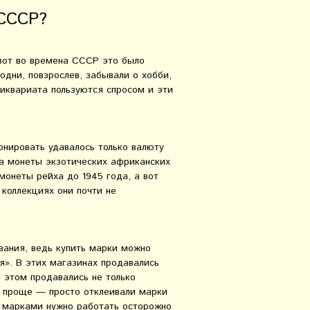
 СССР?
вот во времена СССР это было
одни, повзрослев, забывали о хобби,
иквариата пользуются спросом и эти
онировать удавалось только валюту
да монеты экзотических африканских
монеты рейха до 1945 года, а вот
 коллекциях они почти не
вания, ведь купить марки можно
я». В этих магазинах продавались
и этом продавались не только
е проще — просто отклеивали марки
с марками нужно работать осторожно