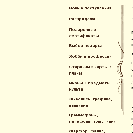
Новые поступления
Распродажа
Подарочные
сертификаты
Выбор подарка
Хобби и профессии
Старинные карты и
планы
Иконы и предметы
культа
Живопись, графика,
вышивка
Граммофоны,
патефоны, пластинки
Фарфор, фаянс,