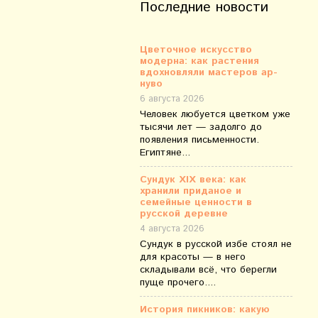
Последние новости
Цветочное искусство
модерна: как растения
вдохновляли мастеров ар-
нуво
6 августа 2026
Человек любуется цветком уже
тысячи лет — задолго до
появления письменности.
Египтяне...
Сундук XIX века: как
хранили приданое и
семейные ценности в
русской деревне
4 августа 2026
Сундук в русской избе стоял не
для красоты — в него
складывали всё, что берегли
пуще прочего....
История пикников: какую