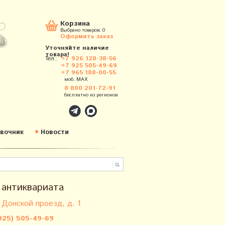
Корзина
Выбрано товаров:
0
Оформить заказ
Уточняйте наличие
товара!
Тел.:
+7 926 128-38-56
+7 925 505-49-69
+7 965 188-00-55
моб. MAX
8 800 201-72-91
бесплатно из регионов
вочник
Новости
 антиквариата
 Донской проезд, д. 1
925) 505-49-69