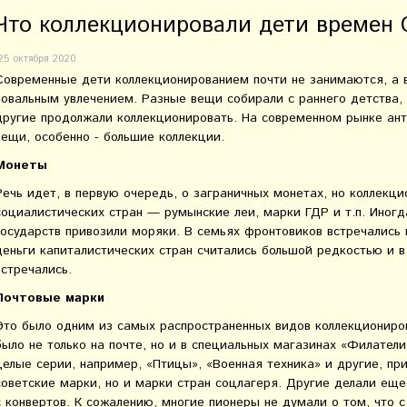
Что коллекционировали дети времен
25 октября 2020
Современные дети коллекционированием почти не занимаются, а 
повальным увлечением. Разные вещи собирали с раннего детства, 
другие продолжали коллекционировать. На современном рынке ант
вещи, особенно - большие коллекции.
Монеты
Речь идет, в первую очередь, о заграничных монетах, но коллекци
социалистических стран — румынские леи, марки ГДР и т.п. Иног
государств привозили моряки. В семьях фронтовиков встречались 
деньги капиталистических стран считались большой редкостью и в
встречались.
Почтовые марки
Это было одним из самых распространенных видов коллекциониро
было не только на почте, но и в специальных магазинах «Филатели
целые серии, например, «Птицы», «Военная техника» и другие, пр
советские марки, но и марки стран соцлагеря. Другие делали ещ
с конвертов. К сожалению, многие пионеры не думали о том, что 