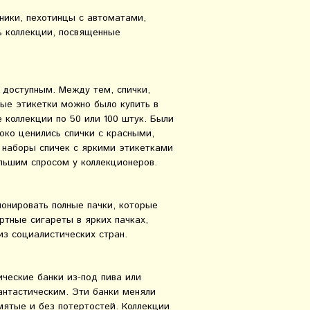
ики, пехотинцы с автоматами,
ь коллекции, посвященные
 доступным. Между тем, спички,
ые этикетки можно было купить в
 коллекции по 50 или 100 штук. Были
око ценились спички с красными,
 наборы спичек с яркими этикетками
льшим спросом у коллекционеров.
ионировать полные пачки, которые
ртные сигареты в ярких пачках,
из социалистических стран.
ческие банки из-под пива или
антастическим. Эти банки меняли
омятые и без потертостей. Коллекции