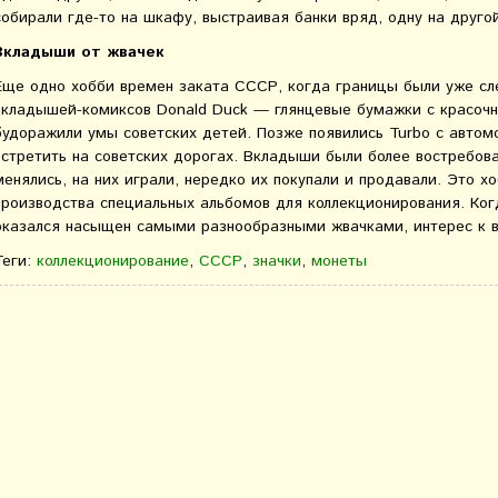
собирали где-то на шкафу, выстраивая банки вряд, одну на другой
Вкладыши от жвачек
Еще одно хобби времен заката СССР, когда границы были уже сле
вкладышей-комиксов Donald Duck — глянцевые бумажки с красоч
будоражили умы советских детей. Позже появились Turbo с авто
встретить на советских дорогах. Вкладыши были более востребов
менялись, на них играли, нередко их покупали и продавали. Это 
производства специальных альбомов для коллекционирования. Ког
оказался насыщен самыми разнообразными жвачками, интерес к 
Теги:
коллекционирование
,
СССР
,
значки
,
монеты