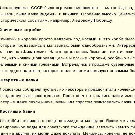
Этих игрушек в СССР было огромное множество — матросы, всадн
рыцари, были даже индейцы и викинги. Особенно высоко ценилис
историческим событиям, например, Ледовому Побоищу.
Спичечные коробки
Спичечные коробки просто валялись под ногами, и это хобби было
которые продавались в магазинах, были однообразными. Интересн
магазинах «Филателии». Часто продавались большие тематические
и те, кто коллекционировал целые и полные коробки, особенно выс
зелеными и синими головками. Встречались в продаже сувенирные
из твердого картона, которые в наше время пользуются самым бо
Сигаретные пачки
В основном собирали пустые, но некоторые предпочитали коллекц
сегодня очень высоко ценятся. Понятно, что старались найти импо
которые даже пахли иначе. Меньшим спросом пользовались пачки 
Жестяные банки
Это хобби появилось в конце восьмидесятых годов. Яркие металли
газированной воды для советского гражданина являлись чем-то ф
одни на другие, их могли даже покупать. Ценились, конечно, не п