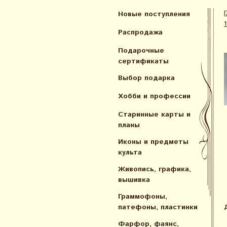
Новые поступления
Распродажа
Подарочные
сертификаты
Выбор подарка
Хобби и профессии
Старинные карты и
планы
Иконы и предметы
культа
Живопись, графика,
вышивка
Граммофоны,
патефоны, пластинки
Фарфор, фаянс,