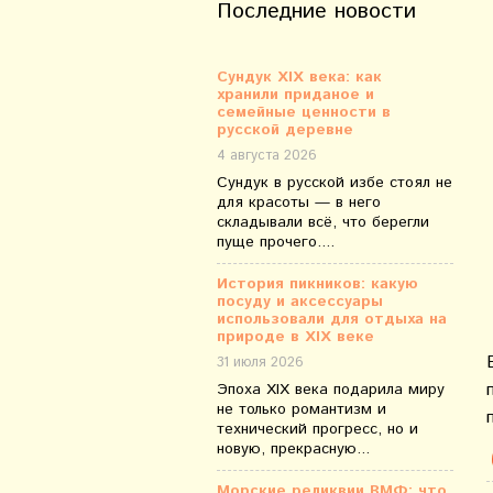
Последние новости
Сундук XIX века: как
хранили приданое и
семейные ценности в
русской деревне
4 августа 2026
Сундук в русской избе стоял не
для красоты — в него
складывали всё, что берегли
пуще прочего....
История пикников: какую
посуду и аксессуары
использовали для отдыха на
природе в XIX веке
31 июля 2026
Эпоха XIX века подарила миру
не только романтизм и
технический прогресс, но и
новую, прекрасную...
Морские реликвии ВМФ: что