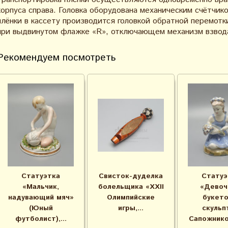
корпуса справа. Головка оборудована механическим счётчик
плёнки в кассету производится головкой обратной перемотки
при выдвинутом флажке «R», отключающем механизм взвода
Рекомендуем посмотреть
Статуэтка
Свисток-дуделка
Статуэ
«Мальчик,
болельщика «XXII
«Девоч
надувающий мяч»
Олимпийские
букето
(Юный
игры,...
скульп
футболист),...
Сапожников