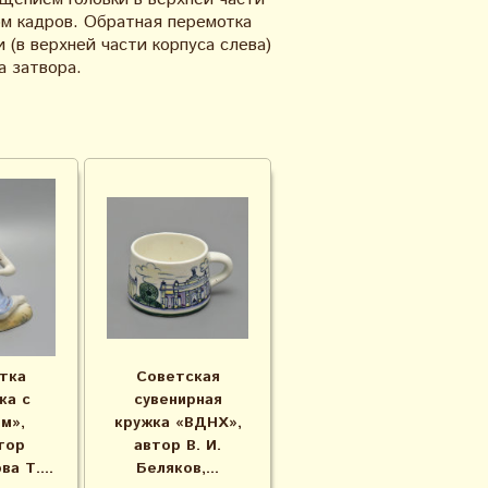
ом кадров. Обратная перемотка
 (в верхней части корпуса слева)
 затвора.
тка
Советская
ка с
сувенирная
м»,
кружка «ВДНХ»,
тор
автор В. И.
а Т....
Беляков,...