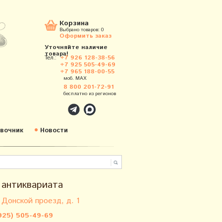
Корзина
Выбрано товаров:
0
Оформить заказ
Уточняйте наличие
товара!
Тел.:
+7 926 128-38-56
+7 925 505-49-69
+7 965 188-00-55
моб. MAX
8 800 201-72-91
бесплатно из регионов
вочник
Новости
 антиквариата
 Донской проезд, д. 1
925) 505-49-69