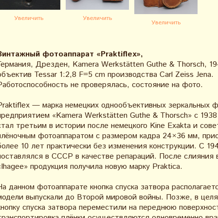
Увеличить
Увеличить
Увеличить
Винтажный фотоаппарат «Praktiflex»,
Германия, Дрезден, Kamera Werkstätten Guthe & Thorsch, 19
объектив Tessar 1:2,8 F=5 cm производства Carl Zeiss Jena.
Работоспособность не проверялась, состояние на фото.
Praktiflex — марка немецких однообъективных зеркальных 
предприятием «Kamera Werkstätten Guthe & Thorsch» с 1938
стал третьим в истории после немецкого Kine Exakta и сов
плёночным фотоаппаратом с размером кадра 24×36 мм, прио
более 10 лет практически без изменения конструкции. С 19
поставлялся в СССР в качестве репараций. После слияния 
«Ihagee» продукция получила новую марку Praktica.
На данном фотоаппарате кнопка спуска затвора располагаетс
модели выпускали до Второй мировой войны. Позже, в целя
кнопку спуска затвора переместили на переднюю поверхност
транспортировка плёнки осуществляются одновременно вра