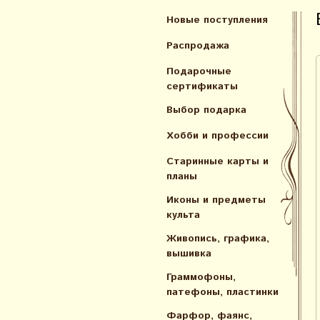
Новые поступления
Распродажа
Подарочные
сертификаты
Выбор подарка
Хобби и профессии
Старинные карты и
планы
Иконы и предметы
культа
Живопись, графика,
вышивка
Граммофоны,
патефоны, пластинки
Фарфор, фаянс,