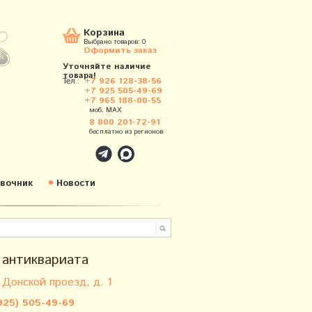
Корзина
Выбрано товаров:
0
Оформить заказ
Уточняйте наличие
товара!
Тел.:
+7 926 128-38-56
+7 925 505-49-69
+7 965 188-00-55
моб. MAX
8 800 201-72-91
бесплатно из регионов
вочник
Новости
 антиквариата
 Донской проезд, д. 1
925) 505-49-69