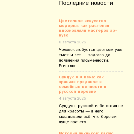
Последние новости
Цветочное искусство
модерна: как растения
вдохновляли мастеров ар-
нуво
6 августа 2026
Человек любуется цветком уже
тысячи лет — задолго до
появления письменности.
Египтяне...
Сундук XIX века: как
хранили приданое и
семейные ценности в
русской деревне
4 августа 2026
Сундук в русской избе стоял не
для красоты — в него
складывали всё, что берегли
пуще прочего....
История пикников: какую