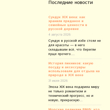
Последние новости
Сундук XIX века: как
хранили приданое и
семейные ценности в
русской деревне
4 августа 2026
Сундук в русской избе стоял не
для красоты — в него
складывали всё, что берегли
пуще прочего....
История пикников: какую
посуду и аксессуары
использовали для отдыха на
природе в XIX веке
31 июля 2026
Эпоха XIX века подарила миру
не только романтизм и
технический прогресс, но и
новую, прекрасную...
Морские реликвии ВМФ: что