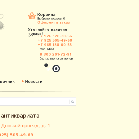
Корзина
Выбрано товаров:
0
Оформить заказ
Уточняйте наличие
товара!
Тел.:
+7 926 128-38-56
+7 925 505-49-69
+7 965 188-00-55
моб. MAX
8 800 201-72-91
бесплатно из регионов
вочник
Новости
 антиквариата
 Донской проезд, д. 1
925) 505-49-69