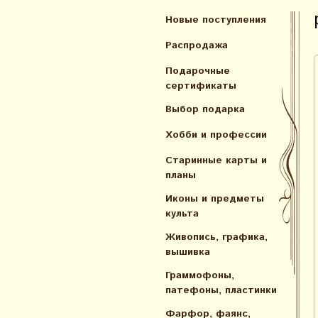
Новые поступления
Распродажа
Подарочные
сертификаты
Выбор подарка
Хобби и профессии
Старинные карты и
планы
Иконы и предметы
культа
Живопись, графика,
вышивка
Граммофоны,
патефоны, пластинки
Фарфор, фаянс,