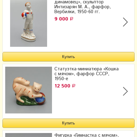
динамовец», скульптор
Интизарян​ М. А.​, фарфор,
Вербилки, 1950-60 гг.
9 000
Р
Статуэтка-миниатюра «Кошка
с мячом», фарфор СССР,
1950-е
12 500
Р
Фигурка «Гимнастка с мячом»,