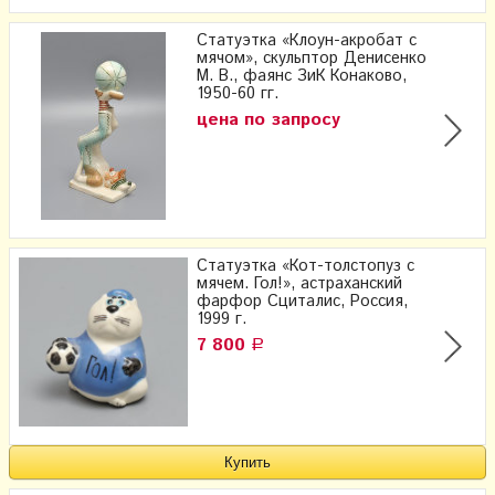
Статуэтка «Клоун-акробат с
мячом», скульптор Денисенко
М. В., фаянс ЗиК Конаково,
1950-60 гг.
цена по запросу
Статуэтка «Кот-толстопуз с
мячем. Гол!», астраханский
фарфор Сциталис, Россия,
1999 г.
7 800
Р