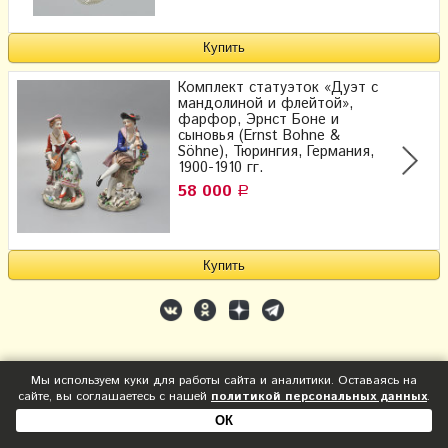
Комплект статуэток «Дуэт с
мандолиной и флейтой»,
фарфор, Эрнст Боне и
сыновья (Ernst Bohne &
Söhne), Тюрингия, Германия,
1900-1910 гг.
58 000
Р
Мы используем куки для работы сайта и аналитики. Оставаясь на
сайте, вы соглашаетесь с нашей
политикой персональных данных
.
ОК