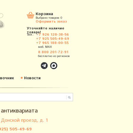
Корзина
Выбрано товаров:
0
Оформить заказ
Уточняйте наличие
товара!
Тел.:
+7 926 128-38-56
+7 925 505-49-69
+7 965 188-00-55
моб. MAX
8 800 201-72-91
бесплатно из регионов
вочник
Новости
 антиквариата
 Донской проезд, д. 1
925) 505-49-69