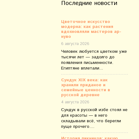
Последние новости
Цветочное искусство
модерна: как растения
вдохновляли мастеров ар-
нуво
6 августа 2026
Человек любуется цветком уже
тысячи лет — задолго до
появления письменности.
Египтяне вплетали...
Сундук XIX века: как
хранили приданое и
семейные ценности в
русской деревне
4 августа 2026
Сундук в русской избе стоял не
для красоты — в него
складывали всё, что берегли
пуще прочего....
История пикников: какую