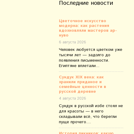
Последние новости
Цветочное искусство
модерна: как растения
вдохновляли мастеров ар-
нуво
6 августа 2026
Человек любуется цветком уже
тысячи лет — задолго до
появления письменности.
Египтяне вплетали...
Сундук XIX века: как
хранили приданое и
семейные ценности в
русской деревне
4 августа 2026
Сундук в русской избе стоял не
для красоты — в него
складывали всё, что берегли
пуще прочего....
История пикников: какую