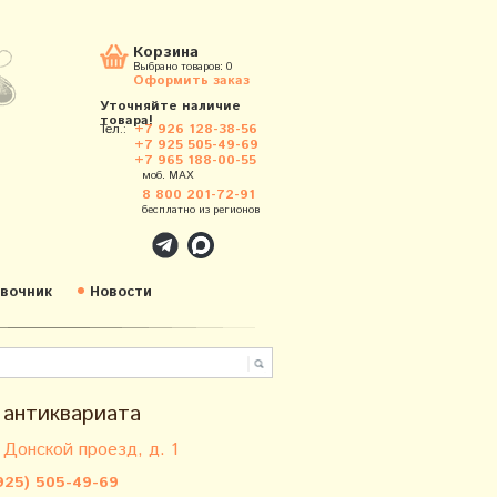
Корзина
Выбрано товаров:
0
Оформить заказ
Уточняйте наличие
товара!
Тел.:
+7 926 128-38-56
+7 925 505-49-69
+7 965 188-00-55
моб. MAX
8 800 201-72-91
бесплатно из регионов
вочник
Новости
 антиквариата
 Донской проезд, д. 1
925) 505-49-69