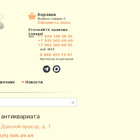
Корзина
Выбрано товаров:
0
Оформить заказ
Уточняйте наличие
товара!
Тел.:
+7 926 128-38-56
+7 925 505-49-69
+7 965 188-00-55
моб. MAX
8 800 201-72-91
бесплатно из регионов
вочник
Новости
 антиквариата
 Донской проезд, д. 1
925) 505-49-69