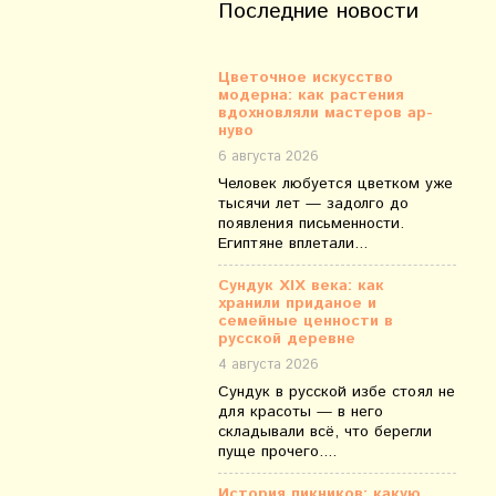
Последние новости
Цветочное искусство
модерна: как растения
вдохновляли мастеров ар-
нуво
6 августа 2026
Человек любуется цветком уже
тысячи лет — задолго до
появления письменности.
Египтяне вплетали...
Сундук XIX века: как
хранили приданое и
семейные ценности в
русской деревне
4 августа 2026
Сундук в русской избе стоял не
для красоты — в него
складывали всё, что берегли
пуще прочего....
История пикников: какую