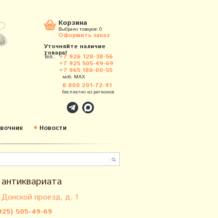
Корзина
Выбрано товаров:
0
Оформить заказ
Уточняйте наличие
товара!
Тел.:
+7 926 128-38-56
+7 925 505-49-69
+7 965 188-00-55
моб. MAX
8 800 201-72-91
бесплатно из регионов
вочник
Новости
 антиквариата
 Донской проезд, д. 1
925) 505-49-69