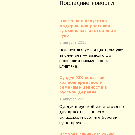
Последние новости
Цветочное искусство
модерна: как растения
вдохновляли мастеров ар-
нуво
6 августа 2026
Человек любуется цветком уже
тысячи лет — задолго до
появления письменности.
Египтяне...
Сундук XIX века: как
хранили приданое и
семейные ценности в
русской деревне
4 августа 2026
Сундук в русской избе стоял не
для красоты — в него
складывали всё, что берегли
пуще прочего....
История пикников: какую