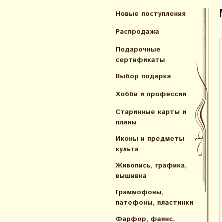
Новые поступления
Распродажа
Подарочные
сертификаты
Выбор подарка
Хобби и профессии
Старинные карты и
планы
Иконы и предметы
культа
Живопись, графика,
вышивка
Граммофоны,
патефоны, пластинки
Фарфор, фаянс,