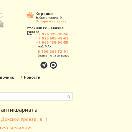
Корзина
Выбрано товаров:
0
Оформить заказ
Уточняйте наличие
товара!
Тел.:
+7 926 128-38-56
+7 925 505-49-69
+7 965 188-00-55
моб. MAX
8 800 201-72-91
бесплатно из регионов
вочник
Новости
 антиквариата
 Донской проезд, д. 1
925) 505-49-69