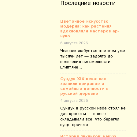
Последние новости
Цветочное искусство
модерна: как растения
вдохновляли мастеров ар-
нуво
6 августа 2026
Человек любуется цветком уже
тысячи лет — задолго до
появления письменности.
Египтяне...
Сундук XIX века: как
хранили приданое и
семейные ценности в
русской деревне
4 августа 2026
Сундук в русской избе стоял не
для красоты — в него
складывали всё, что берегли
пуще прочего....
История пикников: какую