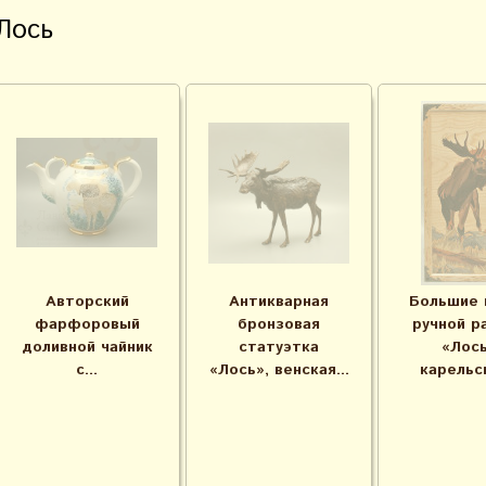
Лось
Авторский
Антикварная
Большие 
фарфоровый
бронзовая
ручной р
доливной чайник
статуэтка
«Лось
с...
«Лось», венская...
карельск