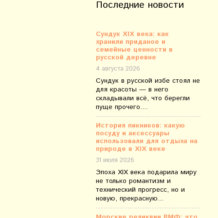
Последние новости
Сундук XIX века: как
хранили приданое и
семейные ценности в
русской деревне
4 августа 2026
Сундук в русской избе стоял не
для красоты — в него
складывали всё, что берегли
пуще прочего....
История пикников: какую
посуду и аксессуары
использовали для отдыха на
природе в XIX веке
31 июля 2026
Эпоха XIX века подарила миру
не только романтизм и
технический прогресс, но и
новую, прекрасную...
Морские реликвии ВМФ: что