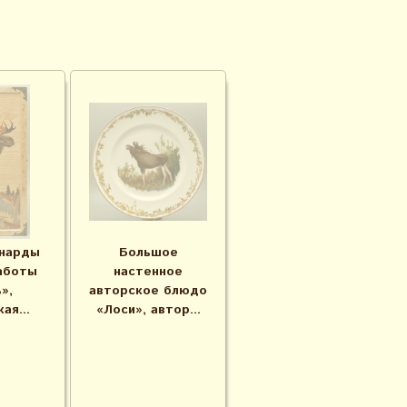
нарды
Большое
аботы
настенное
»,
авторское блюдо
ая...
«Лоси», автор...