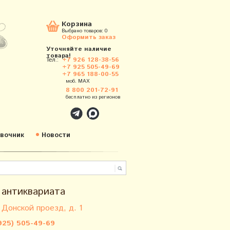
Корзина
Выбрано товаров:
0
Оформить заказ
Уточняйте наличие
товара!
Тел.:
+7 926 128-38-56
+7 925 505-49-69
+7 965 188-00-55
моб. MAX
8 800 201-72-91
бесплатно из регионов
вочник
Новости
 антиквариата
 Донской проезд, д. 1
925) 505-49-69