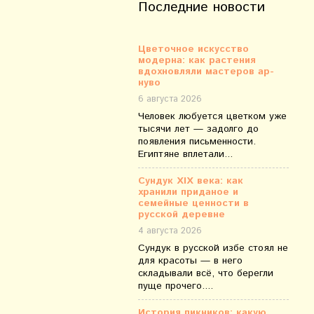
Последние новости
Цветочное искусство
модерна: как растения
вдохновляли мастеров ар-
нуво
6 августа 2026
Человек любуется цветком уже
тысячи лет — задолго до
появления письменности.
Египтяне вплетали...
Сундук XIX века: как
хранили приданое и
семейные ценности в
русской деревне
4 августа 2026
Сундук в русской избе стоял не
для красоты — в него
складывали всё, что берегли
пуще прочего....
История пикников: какую