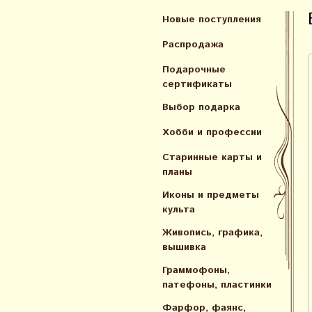
Новые поступления
Распродажа
Подарочные
сертификаты
Выбор подарка
Хобби и профессии
Старинные карты и
планы
Иконы и предметы
культа
Живопись, графика,
вышивка
Граммофоны,
патефоны, пластинки
Фарфор, фаянс,