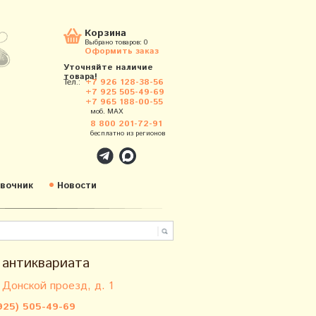
Корзина
Выбрано товаров:
0
Оформить заказ
Уточняйте наличие
товара!
Тел.:
+7 926 128-38-56
+7 925 505-49-69
+7 965 188-00-55
моб. MAX
8 800 201-72-91
бесплатно из регионов
вочник
Новости
 антиквариата
 Донской проезд, д. 1
925) 505-49-69