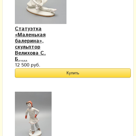
Статуэтка
«Маленькая
балерина»,
скульптор
Велихова С.
Б.,...
12 500 руб.