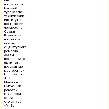
она
поступает в
Высший
художественно-
технический
институт. На
протяжении
четырех лет
Софья
Борисовна
постигала
основы
скульптурного
ремесла,
среди
преподавателей
были такие
признанные
мастера как
Р. Р. Бах и
А. Т.
Матвеев.
Выпускной
работой
Велиховой
стала
скульптура
«М. В.