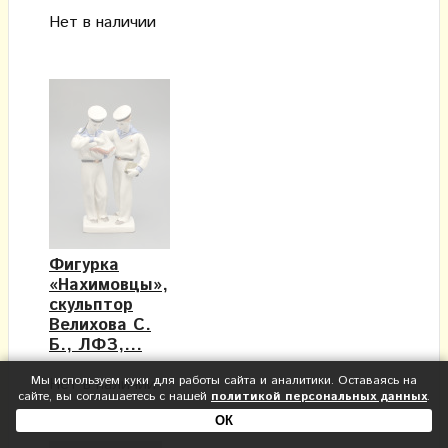
Нет в наличии
Фигурка
«Нахимовцы»,
скульптор
Велихова С.
Б., ЛФЗ,...
Мы используем куки для работы сайта и аналитики. Оставаясь на
Нет в наличии
сайте, вы соглашаетесь с нашей
политикой персональных данных
.
ОК