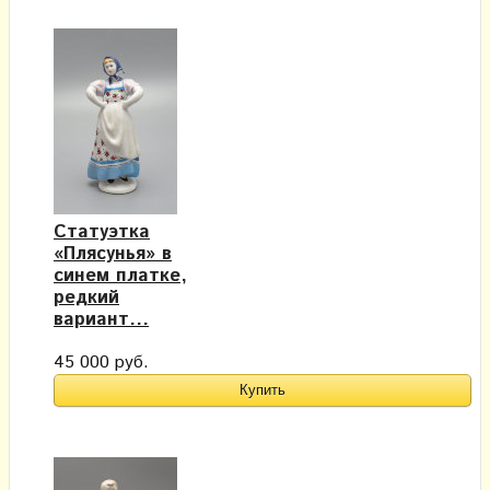
Статуэтка
«Плясунья» в
синем платке,
редкий
вариант...
45 000 руб.