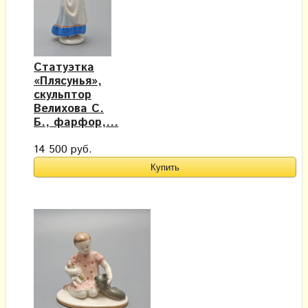
Статуэтка
«Плясунья»,
скульптор
Велихова С.
Б., фарфор,...
14 500 руб.