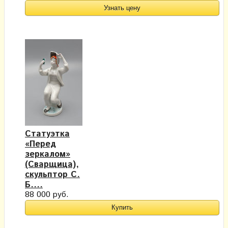
Узнать цену
Статуэтка
«Перед
зеркалом»
(Сварщица​),
скульптор С.
Б....
88 000 руб.