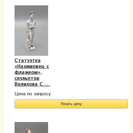
Статуэтка
«Нахимовец с
флажком»,
скульптор
Велихова С....
Цена по запросу
Узнать цену