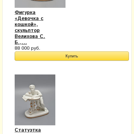
Фигурка
«Девочка с
кошкой»,
скульптор
Велихова С.
Б.,...
88 000 руб.
Статуэтка