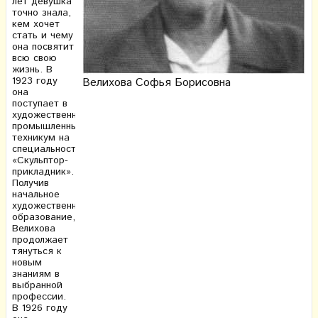
лет девушка
точно знала,
кем хочет
стать и чему
она посвятит
всю свою
жизнь. В
1923 году
Велихова Софья Борисовна
она
поступает в
художественно-
промышленный
техникум на
специальность
«Скульптор-
прикладник».
Получив
начальное
художественное
образование,
Велихова
продолжает
тянуться к
новым
знаниям в
выбранной
профессии.
В 1926 году