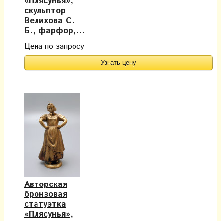
«Плясунья»,
скульптор
Велихова С.
Б., фарфор,...
Цена по запросу
Узнать цену
Авторская
бронзовая
статуэтка
«Плясунья»,