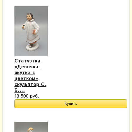
Статуэтка
«Девочка-
якутка с
цветком»,
скульптор С.
Б....
18 500 руб.