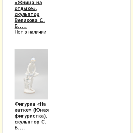
«Жница на
отдыхе»,
скульптор
Велихова С.
Б.,...
Нет в наличии
Фигурка «На
катке» (Юная
фигуристка),
скульптор С.
Б....