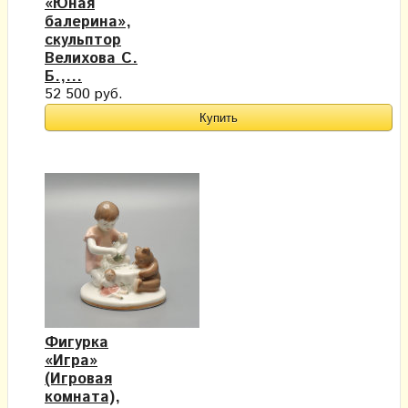
«Юная
балерина»,
скульптор
Велихова С.
Б.,...
52 500 руб.
Фигурка
«Игра»
(Игровая
комната),