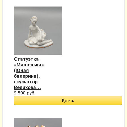
Статуэтка
«Машенька»
(Юная
балерина),
скульптор
Велихова...
9 500 руб.