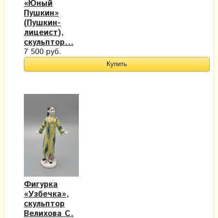
«Юный
Пушкин»
(Пушкин-
лицеист),
скульптор...
7 500 руб.
Фигурка
«Узбечка»,
скульптор
Велихова С.