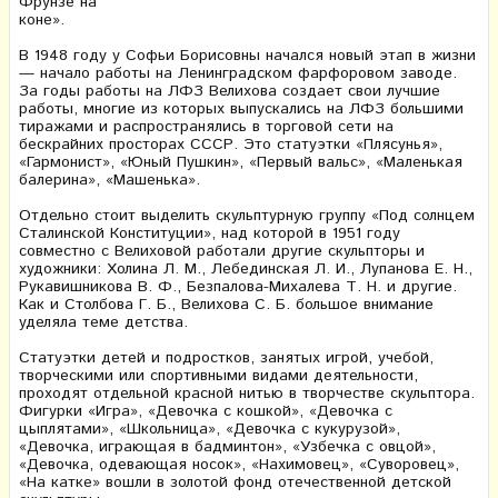
Фрунзе на
коне».
В 1948 году у Софьи Борисовны начался новый этап в жизни
— начало работы на Ленинградском фарфоровом заводе.
За годы работы на ЛФЗ Велихова создает свои лучшие
работы, многие из которых выпускались на ЛФЗ большими
тиражами и распространялись в торговой сети на
бескрайних просторах СССР. Это статуэтки «Плясунья»,
«Гармонист», «Юный Пушкин», «Первый вальс», «Маленькая
балерина», «Машенька».
Отдельно стоит выделить скульптурную группу «Под солнцем
Сталинской Конституции», над которой в 1951 году
совместно с Велиховой работали другие скульпторы и
художники: Холина Л. М., Лебединская Л. И., Лупанова Е. Н.,
Рукавишникова В. Ф., Безпалова-Михалева Т. Н. и другие.
Как и Столбова Г. Б., Велихова С. Б. большое внимание
уделяла теме детства.
Статуэтки детей и подростков, занятых игрой, учебой,
творческими или спортивными видами деятельности,
проходят отдельной красной нитью в творчестве скульптора.
Фигурки «Игра», «Девочка с кошкой», «Девочка с
цыплятами», «Школьница», «Девочка с кукурузой»,
«Девочка, играющая в бадминтон», «Узбечка с овцой»,
«Девочка, одевающая носок», «Нахимовец», «Суворовец»,
«На катке» вошли в золотой фонд отечественной детской