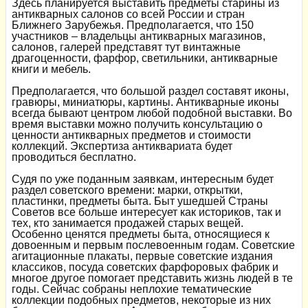
Здесь планируется выставить предметы старины из
антикварных салонов со всей России и стран
Ближнего Зарубежья. Предполагается, что 150
участников – владельцы антикварных магазинов,
салонов, галерей представят тут винтажные
драгоценности, фарфор, светильники, антикварные
книги и мебель.
Предполагается, что большой раздел составят иконы,
гравюры, миниатюры, картины. Антикварные иконы
всегда бывают центром любой подобной выставки. Во
время выставки можно получить консультацию о
ценности антикварных предметов и стоимости
коллекций. Экспертиза антиквариата будет
проводиться бесплатно.
Судя по уже поданным заявкам, интересным будет
раздел советского времени: марки, открытки,
пластинки, предметы быта. Быт ушедшей Страны
Советов все больше интересует как историков, так и
тех, кто занимается продажей старых вещей.
Особенно ценятся предметы быта, относящиеся к
довоенным и первым послевоенным годам. Советские
агитационные плакаты, первые советские издания
классиков, посуда советских фарфоровых фабрик и
многое другое помогает представить жизнь людей в те
годы. Сейчас собраны неплохие тематические
коллекции подобных предметов, некоторые из них