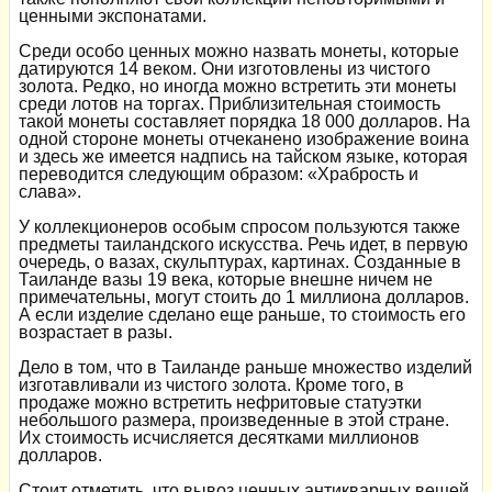
ценными экспонатами.
Среди особо ценных можно назвать монеты, которые
датируются 14 веком. Они изготовлены из чистого
золота. Редко, но иногда можно встретить эти монеты
среди лотов на торгах. Приблизительная стоимость
такой монеты составляет порядка 18 000 долларов. На
одной стороне монеты отчеканено изображение воина
и здесь же имеется надпись на тайском языке, которая
переводится следующим образом: «Храбрость и
слава».
У коллекционеров особым спросом пользуются также
предметы таиландского искусства. Речь идет, в первую
очередь, о вазах, скульптурах, картинах. Созданные в
Таиланде вазы 19 века, которые внешне ничем не
примечательны, могут стоить до 1 миллиона долларов.
А если изделие сделано еще раньше, то стоимость его
возрастает в разы.
Дело в том, что в Таиланде раньше множество изделий
изготавливали из чистого золота. Кроме того, в
продаже можно встретить нефритовые статуэтки
небольшого размера, произведенные в этой стране.
Их стоимость исчисляется десятками миллионов
долларов.
Стоит отметить, что вывоз ценных антикварных вещей