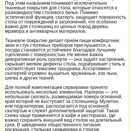
Под этим названием понимают исключительно
тканевые покрытия для стола, которые относятся к
разновидностям столового белья. Помимо
эстетической функции, скатерть защищает поверхность
стола от повреждений и загрязнений, что особенно
важно для столешниц из ценных пород дерева,
мрамора и антикварных материалов.
Тканевое покрытие делает приём пищи комфортнее:
звон и стук столовых приборов приглушаются, а
посуда становится устойчивее благодаря лучшему
сцеплению с поверхностью. Не менее важна
декоративная роль скатерти — она задаёт настроение,
скрывает мелкие дефекты стола, подчёркивает стиль и
соответствует тематике праздника. Ассортимент
скатертей огромен: вышитые, кружевные, изо льна,
шелка и других тканей.
Для полной комплектации сервировки принято
использовать несколько элементов. Наперон — это
небольшая скатерть, размещаемая поверх основной,
края которой не выступают за столешницу. Мулетон,
или подскатерник, располагается под основной
скатертью и служит дополнительной защитой. Такая
схема чаще применяется в кафе и ресторанах, где
важно сохранять внешний вид столов на длительный
срок. В заведениях общественного питания
роскошная, стильная сервировка и строгие