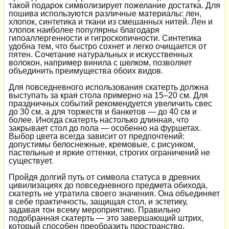
такой подарок символизирует пожелание достатка. Для
пошива используются различные материалы: лен,
хлопок, синтетика и ткани из смешанных нитей. Лен и
хлопок наиболее популярны благодаря
гипоаллергенности и гигроскопичности. Синтетика
удобна тем, что быстро сохнет и легко очищается от
пятен. Сочетание натуральных и искусственных
волокон, например винила с шелком, позволяет
объединить преимущества обоих видов.
Для повседневного использования скатерть должна
выступать за края стола примерно на 15–20 см. Для
праздничных событий рекомендуется увеличить свес
до 30 см, а для торжеств и банкетов — до 40 см и
более. Иногда скатерть настолько длинная, что
закрывает стол до пола — особенно на фуршетах.
Выбор цвета всегда зависит от предпочтений:
допустимы белоснежные, кремовые, с рисунком,
пастельные и яркие оттенки, строгих ограничений не
существует.
Пройдя долгий путь от символа статуса в древних
цивилизациях до повседневного предмета обихода,
скатерть не утратила своего значения. Она объединяет
в себе практичность, защищая стол, и эстетику,
задавая тон всему мероприятию. Правильно
подобранная скатерть — это завершающий штрих,
который способен преобразить пространство,