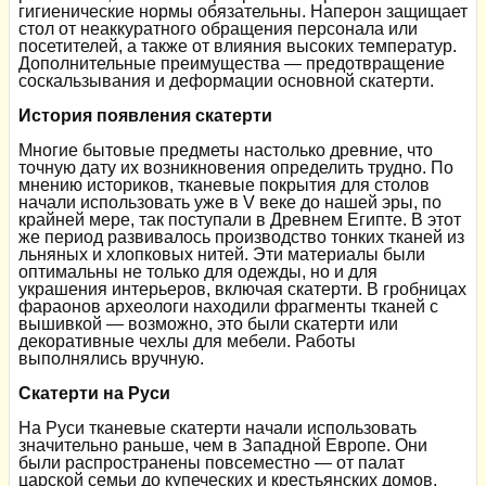
гигиенические нормы обязательны. Наперон защищает
стол от неаккуратного обращения персонала или
посетителей, а также от влияния высоких температур.
Дополнительные преимущества — предотвращение
соскальзывания и деформации основной скатерти.
История появления скатерти
Многие бытовые предметы настолько древние, что
точную дату их возникновения определить трудно. По
мнению историков, тканевые покрытия для столов
начали использовать уже в V веке до нашей эры, по
крайней мере, так поступали в Древнем Египте. В этот
же период развивалось производство тонких тканей из
льняных и хлопковых нитей. Эти материалы были
оптимальны не только для одежды, но и для
украшения интерьеров, включая скатерти. В гробницах
фараонов археологи находили фрагменты тканей с
вышивкой — возможно, это были скатерти или
декоративные чехлы для мебели. Работы
выполнялись вручную.
Скатерти на Руси
На Руси тканевые скатерти начали использовать
значительно раньше, чем в Западной Европе. Они
были распространены повсеместно — от палат
царской семьи до купеческих и крестьянских домов.