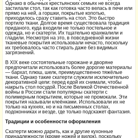
Однако в обычных крестьянских семьях не всегда
застилали стол, так как готовка часто велась в печи или
прямо на ней, а горшки, покрытые копотью,
приходилось сразу ставить на стол. Это быстро
портило ткани. Долгое время существовала традиция
приданого, куда входили не только постельное и
одежда, но и скатерти. Их тщательно крахмалили и
гладили. Несмотря на это, в повседневной жизни
тканевые покрытия использовали нечасто, поскольку
их требовалось часто стирать даже без видимых
загрязнений.
В XIX веке состоятельные горожане и дворяне
предпочитали использовать более дорогие материалы
— бархат, плюш, шелк, преимущественно тяжёлые
ткани. Однако такие скатерти служили исключительно
декоративной цели: перед едой их снимали, чтобы
накрыть стол посудой. После Великой Отечественной
войны в России стали популярны скатерти с
полимерным покрытием, которые не промокали. Эти
покрытия называли клеёнками. Использовали их не
только на кухнях, но и на письменных столах,
подоконниках и везде, где только подскажет фантазия.
Традиции и особенности оформления
Скатерти можно дарить, как и другие кухонные
принадлежности (кроме ножей и вилок), поскольку