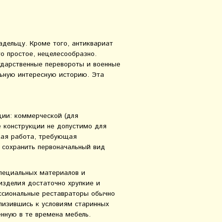
дельцу. Кроме того, антиквариат
то простое, нецелесообразно.
ударственные перевороты и военные
льную интересную историю. Эта
ии: коммерческой (для
 конструкции не допустимо для
кая работа, требующая
 сохранить первоначальный вид
специальных материалов и
изделия достаточно хрупкие и
ссиональные реставраторы обычно
близившись к условиям старинных
нную в те времена мебель.