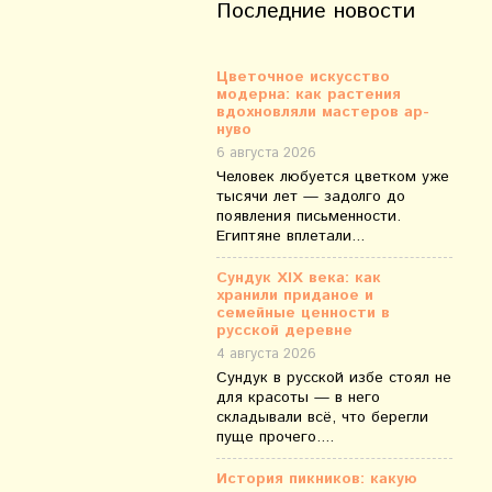
Последние новости
Цветочное искусство
модерна: как растения
вдохновляли мастеров ар-
нуво
6 августа 2026
Человек любуется цветком уже
тысячи лет — задолго до
появления письменности.
Египтяне вплетали...
Сундук XIX века: как
хранили приданое и
семейные ценности в
русской деревне
4 августа 2026
Сундук в русской избе стоял не
для красоты — в него
складывали всё, что берегли
пуще прочего....
История пикников: какую