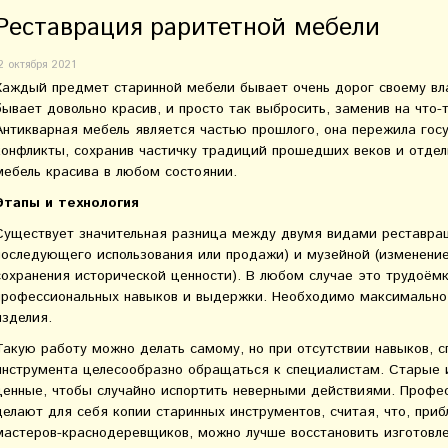
Реставрация раритетной мебели
2 октября 2021
Каждый предмет старинной мебели бывает очень дорог своему вла
бывает довольно красив, и просто так выбросить, заменив на что-
Антикварная мебель является частью прошлого, она пережила гос
конфликты, сохранив частичку традиций прошедших веков и отде
мебель красива в любом состоянии.
Этапы и технология
Существует значительная разница между двумя видами реставрац
последующего использования или продажи) и музейной (изменение
сохранения исторической ценности). В любом случае это трудоём
профессиональных навыков и выдержки. Необходимо максимально
изделия.
Такую работу можно делать самому, но при отсутствии навыков, 
инструмента целесообразно обращаться к специалистам. Старые 
ценные, чтобы случайно испортить неверными действиями. Профе
делают для себя копии старинных инструментов, считая, что, при
мастеров-краснодеревщиков, можно лучше восстановить изготовле