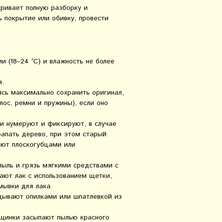
ривает полную разборку и
 покрытие или обивку, провести
 (18–24 °С) и влажность не более
я.
сь максимально сохранить оригинал,
лос, ремни и пружины), если оно
и нумеруют и фиксируют, в случае
рапать дерево, при этом старый
ают плоскогубцами или
пыль и грязь мягкими средствами с
ают лак с использованием щетки,
мывки для лака.
дывают опилками или шпатлевкой из
ещинки засыпают пылью красного