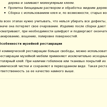
дерева и заливают молекулярным клеем.
Пропитка биоцидным раствором и обработка жидким дерев
Сборка с использованием клея и, по возможности, старых в
На всех этапах нужно учитывать, что нельзя убирать все дефекты,
иначе она потеряет свое очарование. Изделию после сборки дают 
осматривают, при необходимости шлифуют и подвергают окончате
лакированию, вощению, полировке поверхностей.
Особенности музейной реставрации
В коммерческой реставрации больше свободы, можно использова
реставрации музейной мебели применяют исключительно исходны
столярный клей. При наличии гобеленов или тканевых покрытий 
химической чистки и сохраняют в первозданном виде. Такая рест
ответственность за ее качество намного выше.