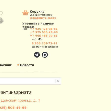
Корзина
Выбрано товаров:
0
Оформить заказ
Уточняйте наличие
товара!
Тел.:
+7 926 128-38-56
+7 925 505-49-69
+7 965 188-00-55
моб. MAX
8 800 201-72-91
бесплатно из регионов
вочник
Новости
 антиквариата
 Донской проезд, д. 1
925) 505-49-69