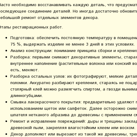
Часто необходимо восстанавливать каждую деталь, что предусмат
последующее соединение деталей. Но иногда достаточно обновить
небольшой ремонт отдельных элементов декора.
Этапы реставрационных работ.
Подготовка: обеспечить постоянную температуру в помещении
75 %, выдержать изделие не менее 3 дней в этих условиях.
Анализ конструкции: понимание принципа сборки и креплени
Разборка: первыми снимают декоративные элементы, старая
внутреннее наполнение (растительные волокна или конский во
есть, меняют.
Разборка остальных узлов: их фотографируют, мелкие детал
поломки. Аккуратно разбирают крепления, стараясь не поца
столярный клей можно размягчить спиртом, а гвозди выним
длинногубцами.
Смывка лакокрасочного покрытия: предварительно удаляют 
использованием щеток или салфеток. Далее осторожно сним
шпателя нетканого абразива до древесины с применением с
Ремонт и исправление повреждений: дыры и трещины закла
древесной пыли, закрепляя влагостойким клеем или воском.
Декор дополняют или вырезают из такой же древесины, тр