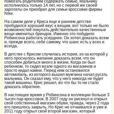
помогать родителям содержать семью. Мальчику
исполнилось только 14 лет, но с первой же своей
зарплаты он приобрел для семьи кроссовки фирмы
Nike.
На самом деле у Криса еще в раннем детстве
пробудился хороший вкус к вещам, вот только не было
возможностей покупать действительно качественные
вещи именитых брендов. Именно это побудило
Робинсона работать усерднее. Он хотел доказать всем
и, прежде всего, себе самому, что шанс есть у всех и
всегда.
В детстве с Крисом случилась история, из-за которой у
него проснулось желание доказать всем, что он
способен добиться много в жизни. Когда он был
ребенком, то сидел возле одного из магазинов и
просто кидал камни. Перед ним остановился
автомобиль, из которого вышел мужчина начал ругать
мальчика. Он сказал ему, что у него никогда не будет
такой машины. Крис решил, во что бы то ни стало
доказать обратное.
В настоящее время у Робинсона в коллекции больше 3
тысяч пар кроссовок. В 2007 году он рискнул и открыл
свой собственный магазин обуви, правда, через 2 года
его пришлось закрыть. Но Крис не отчаивался и уже в
2011 году открыл свой второй магазин, который