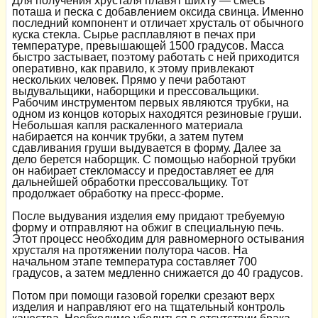
Для получения хрусталя плавят шихту — смесь
поташа и песка с добавлением оксида свинца. Именно
последний компонент и отличает хрусталь от обычного
куска стекла. Сырье расплавляют в печах при
температуре, превышающей 1500 градусов. Масса
быстро застывает, поэтому работать с ней приходится
оперативно, как правило, к этому привлекают
нескольких человек. Прямо у печи работают
выдувальщики, наборщики и прессовальщики.
Рабочим инструментом первых являются трубки, на
одном из концов которых находятся резиновые груши.
Небольшая капля раскаленного материала
набирается на кончик трубки, а затем путем
сдавливания груши выдувается в форму. Далее за
дело берется наборщик. С помощью наборной трубки
он набирает стекломассу и предоставляет ее для
дальнейшей обработки прессовальщику. Тот
продолжает обработку на пресс-форме.
После выдувания изделия ему придают требуемую
форму и отправляют на обжиг в специальную печь.
Этот процесс необходим для равномерного остывания
хрусталя на протяжении полутора часов. На
начальном этапе температура составляет 700
градусов, а затем медленно снижается до 40 градусов.
Потом при помощи газовой горелки срезают верх
изделия и направляют его на тщательный контроль