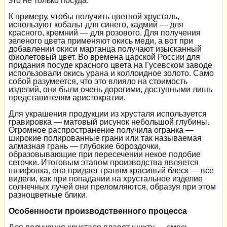
это не только посуда.
К примеру, чтобы получить цветной хрусталь,
используют кобальт для синего, кадмий — для
красного, кремний — для розового. Для получения
зеленого цвета применяют окись меди, а вот при
добавлении окиси марганца получают изысканный
фиолетовый цвет. Во времена царской России для
придания посуде красного цвета на Гусевском заводе
использовали окись урана и коллоидное золото. Само
собой разумеется, что это влияло на стоимость
изделий, они были очень дорогими, доступными лишь
представителям аристократии.
Для украшения продукции из хрусталя используется
гравировка — матовый рисунок небольшой глубины.
Огромное распространение получила огранка —
широкие полированные грани или так называемая
алмазная грань — глубокие бороздочки,
образовывающие при пересечении некое подобие
сеточки. Итоговым этапом производства является
шлифовка, она придает граням красивый блеск — все
видели, как при попадании на хрустальное изделие
солнечных лучей они преломляются, образуя при этом
разноцветные блики.
Особенности производственного процесса