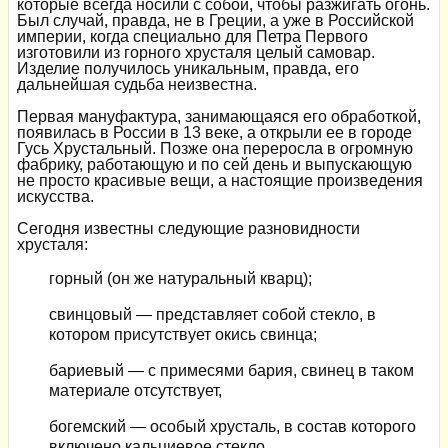
которые всегда носили с собой, чтобы разжигать огонь.
Был случай, правда, не в Греции, а уже в Российской
империи, когда специально для Петра Первого
изготовили из горного хрусталя целый самовар.
Изделие получилось уникальным, правда, его
дальнейшая судьба неизвестна.
Первая мануфактура, занимающаяся его обработкой,
появилась в России в 13 веке, а открыли ее в городе
Гусь Хрустальный. Позже она переросла в огромную
фабрику, работающую и по сей день и выпускающую
не просто красивые вещи, а настоящие произведения
искусства.
Сегодня известны следующие разновидности
хрусталя:
горный (он же натуральный кварц);
свинцовый — представляет собой стекло, в
котором присутствует окись свинца;
бариевый — с примесями бария, свинец в таком
материале отсутствует,
богемский — особый хрусталь, в состав которого
включено кальциевое стекло.