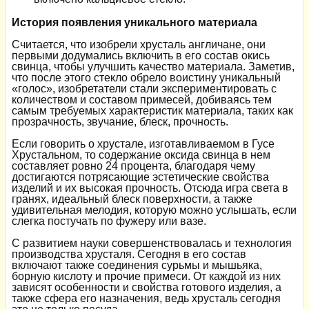
История появления уникального материала
Считается, что изобрели хрусталь англичане, они
первыми додумались включить в его состав окись
свинца, чтобы улучшить качество материала. Заметив,
что после этого стекло обрело воистину уникальный
«голос», изобретатели стали экспериментировать с
количеством и составом примесей, добиваясь тем
самым требуемых характеристик материала, таких как
прозрачность, звучание, блеск, прочность.
Если говорить о хрустале, изготавливаемом в Гусе
Хрустальном, то содержание оксида свинца в нем
составляет ровно 24 процента, благодаря чему
достигаются потрясающие эстетические свойства
изделий и их высокая прочность. Отсюда игра света в
гранях, идеальный блеск поверхности, а также
удивительная мелодия, которую можно услышать, если
слегка постучать по фужеру или вазе.
С развитием науки совершенствовалась и технология
производства хрусталя. Сегодня в его состав
включают также соединения сурьмы и мышьяка,
борную кислоту и прочие примеси. От каждой из них
зависят особенности и свойства готового изделия, а
также сфера его назначения, ведь хрусталь сегодня