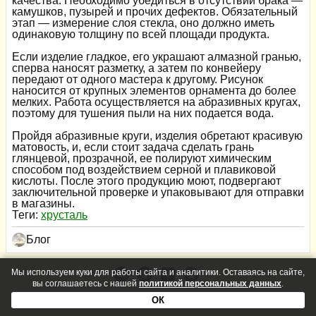
качества. Необходимо убедиться в отсутствии брака —
камушков, пузырей и прочих дефектов. Обязательный
этап — измерение слоя стекла, оно должно иметь
одинаковую толщину по всей площади продукта.
Если изделие гладкое, его украшают алмазной гранью,
сперва наносят разметку, а затем по конвейеру
передают от одного мастера к другому. Рисунок
наносится от крупных элементов орнамента до более
мелких. Работа осуществляется на абразивных кругах,
поэтому для тушения пыли на них подается вода.
Пройдя абразивные круги, изделия обретают красивую
матовость, и, если стоит задача сделать грань
глянцевой, прозрачной, ее полируют химическим
способом под воздействием серной и плавиковой
кислоты. После этого продукцию моют, подвергают
заключительной проверке и упаковывают для отправки
в магазины.
Теги:
хрусталь
Блог
Мы используем куки для работы сайта и аналитики. Оставаясь на сайте,
вы соглашаетесь с нашей
политикой персональных данных
.
ОК