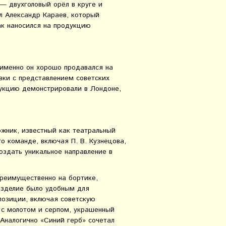
— двухголовый орёл в круге и
л Александр Караев, который
ак наносился на продукцию
именно он хорошо продавался на
вки с представлением советских
укцию демонстрировали в Лондоне,
жник, известный как театральный
го команде, включая П. В. Кузнецова,
создать уникальное направление в
преимущественно на бортике,
 изделие было удобным для
позиции, включая советскую
с молотом и серпом, украшенный
Аналогично «Синий герб» сочетал