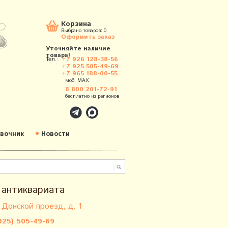
Корзина
Выбрано товаров:
0
Оформить заказ
Уточняйте наличие
товара!
Тел.:
+7 926 128-38-56
+7 925 505-49-69
+7 965 188-00-55
моб. MAX
8 800 201-72-91
бесплатно из регионов
вочник
Новости
 антиквариата
 Донской проезд, д. 1
925) 505-49-69