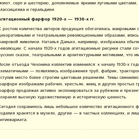
молот, серп и шестерню, дополняемые яркими луговыми цветами,
классицизма и геральдики.
Агитационный фарфор 1920-х — 1930-х гг.
С ростом количества авторов продукция обогатилась жанровыми 
декоративными и театральными революционными образами, впис
жанровой живописи. Наталья Данько, например, изображала обыч
революции. С начала 1920-х годов агитационные рисунки стали со
русских сказок, театральными и архитектурными мотивами, что им
После отъезда Чехонина коллектив изменился: к началу 1930-х го
схематичными — появлялись изображения труб, фабрик, тракторов
уступив место более строгим цветовым решениям. Темы сменилис
фарфоре изображали рабочих, крестьян, жниц и других простых г
фарфор продолжал активно экспонироваться за рубежом и презен
сохранял высокую художественную и историческую ценность.
Сегодня сохранилось лишь небольшое количество агитационного 
изделия хранятся в музеях, другие — в частных коллекциях, и ли
антиквариата.