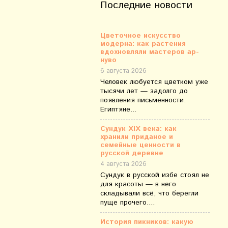
Последние новости
Цветочное искусство
модерна: как растения
вдохновляли мастеров ар-
нуво
6 августа 2026
Человек любуется цветком уже
тысячи лет — задолго до
появления письменности.
Египтяне...
Сундук XIX века: как
хранили приданое и
семейные ценности в
русской деревне
4 августа 2026
Сундук в русской избе стоял не
для красоты — в него
складывали всё, что берегли
пуще прочего....
История пикников: какую