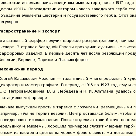
революции использовались инициалы императора, после 1917 года 
цифры «1917». Впоследствии автором нового заводского герба ста
объединил элементы шестерни и государственного герба. Этот зн
регулярно.
Распространение и экспорт
Агитационный фарфор получил широкое распространение, причем 
экспорт. В странах Западной Европы проходили аукционные выста
фарфоровых изделий. В первые десять лет после революции прод
Венеции, Берлине, Париже и Гельсингфорсе.
Чехонинский период
Сергей Васильевич Чехонин — талантливый многопрофильный худо
декоратор и мастер графики. В период с 1918 по 1923 год ему и е
К. С. Петрова-Водкина, В. В. Лебедева и Н. И. Альтмана, удалось 
агитационном фарфоре.
Вначале выпускали простые тарелки с лозунгами, размещёнными 
например, «Ум не терпит неволи». Центр оставался белым, чтобы
повседневного использования. Позже изделия стали богаче по ком
геральдику и эмблемы. Хорошим примером служит «Чёрный герб» 
венком из плодов и цветов на чёрном фоне с золотыми деталями. 