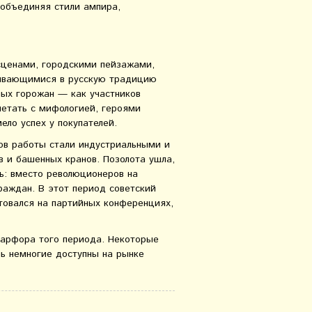
 объединяя стили ампира,
сценами, городскими пейзажами,
ывающимися в русскую традицию
ных горожан — как участников
четать с мифологией, героями
ело успех у покупателей.
дов работы стали индустриальными и
 и башенных кранов. Позолота ушла,
ь: вместо революционеров на
раждан. В этот период советский
товался на партийных конференциях,
фарфора того периода. Некоторые
шь немногие доступны на рынке