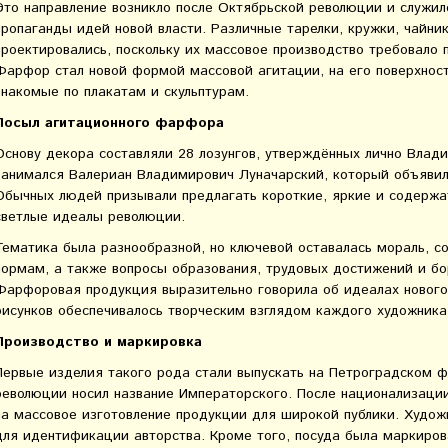
Это направление возникло после Октябрьской революции и служи
пропаганды идей новой власти. Различные тарелки, кружки, чайн
проектировались, поскольку их массовое производство требовало п
Фарфор стал новой формой массовой агитации, на его поверхност
знакомые по плакатам и скульптурам.
Посыл агитационного фарфора
Основу декора составляли 28 лозунгов, утверждённых лично Вла
занимался Валериан Владимирович Луначарский, который объявил 
Обычных людей призывали предлагать короткие, яркие и содерж
светлые идеалы революции.
Тематика была разнообразной, но ключевой оставалась мораль, 
нормам, а также вопросы образования, трудовых достижений и б
Фарфоровая продукция выразительно говорила об идеалах нового
рисунков обеспечивалось творческим взглядом каждого художника
Производство и маркировка
Первые изделия такого рода стали выпускать на Петроградском 
революции носил название Императорского. После национализаци
на массовое изготовление продукции для широкой публики. Худож
для идентификации авторства. Кроме того, посуда была маркиро