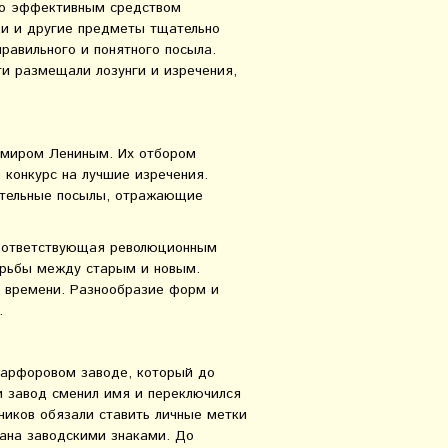
ло эффективным средством
ики и другие предметы тщательно
равильного и понятного посыла.
и размещали лозунги и изречения,
димиром Лениным. Их отбором
конкурс на лучшие изречения.
ательные посылы, отражающие
соответствующая революционным
орьбы между старым и новым.
 времени. Разнообразие форм и
.
фарфоровом заводе, который до
и завод сменил имя и переключился
ников обязали ставить личные метки
вана заводскими знаками. До