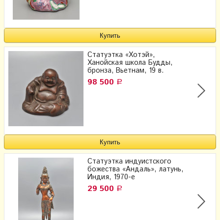
Статуэтка «Хотэй»,
Ханойская школа Будды,
бронза, Вьетнам, 19 в.
98 500
Р
Статуэтка индуистского
божества «Андаль​», латунь,
Индия, 1970-е
29 500
Р