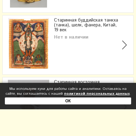
Старинная буддийская танкха
(танка), шелк, фанера, Китай,
19 век
Нет в наличии
Старинная восточная
статуэтка, бронза, Китай, 19
Мы используем куки для работы сайта и аналитики. Оставаясь на
в.
сайте, вы соглашаетесь с нашей
политикой персональных данных
.
Нет в наличии
ОК