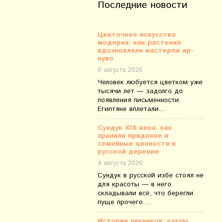
Последние новости
Цветочное искусство
модерна: как растения
вдохновляли мастеров ар-
нуво
6 августа 2026
Человек любуется цветком уже
тысячи лет — задолго до
появления письменности.
Египтяне вплетали...
Сундук XIX века: как
хранили приданое и
семейные ценности в
русской деревне
4 августа 2026
Сундук в русской избе стоял не
для красоты — в него
складывали всё, что берегли
пуще прочего....
История пикников: какую