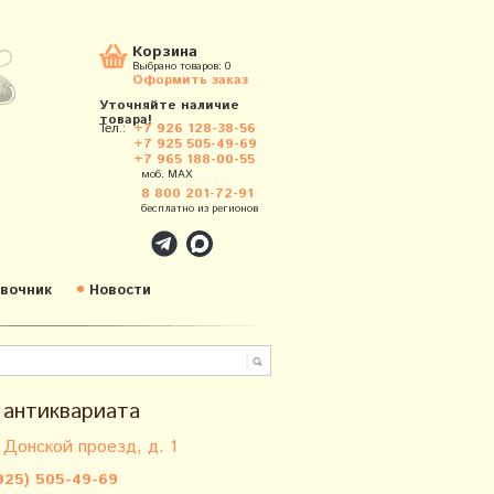
Корзина
Выбрано товаров:
0
Оформить заказ
Уточняйте наличие
товара!
Тел.:
+7 926 128-38-56
+7 925 505-49-69
+7 965 188-00-55
моб. MAX
8 800 201-72-91
бесплатно из регионов
вочник
Новости
 антиквариата
 Донской проезд, д. 1
925) 505-49-69